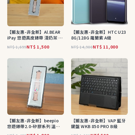
【獺友惠-非全新】Al.BEAR
【獺友惠-非全新】HTC U23
iPay 悠遊真皮錶帶 淺奶茶 A
8G/128G 羅蘭紫 A級
級
NT$ 1,500
NT$ 11,000
NT$ 1,699
NT$ 14,900
【獺友惠-非全新】beepio
【獺友惠-非全新】VAP 藍牙
悠遊錶帶2.0-矽膠系列 溫柔
鍵盤 WKB 850 PRO B級
粉 A級