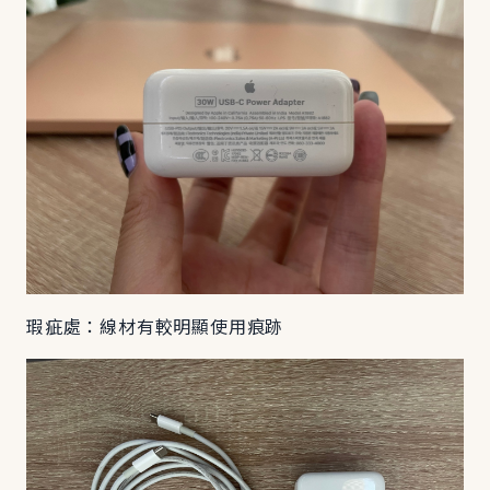
瑕疵處：線材有較明顯使用痕跡​