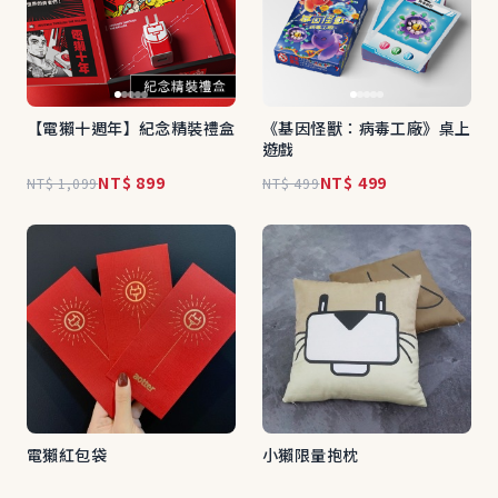
【電獺十週年】紀念精裝禮盒
《基因怪獸：病毒工廠》桌上
遊戲
NT$ 899
NT$ 499
NT$ 1,099
NT$ 499
電獺紅包袋
小獺限量抱枕