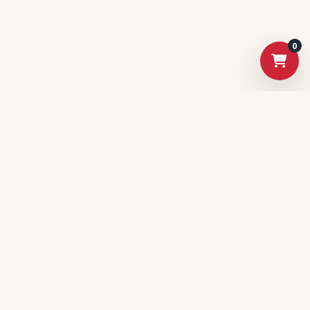
0
電獺旗下精選電商平台
快速連結
首頁
所有商品