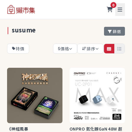
0
|
susume
篩選
特價
價格
排序
《神經風暴
ONPRO 氮化鎵GaN 48W 超